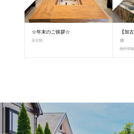
☆年末のご挨拶☆
【加古
☆
未分類
物件情報