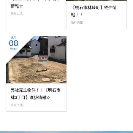
情報☆
【明石市林崎町】物件情
売り土地
報！！
物件情報
9月
08
2018
弊社売主物件！！【明石市
林3丁目】進捗情報☆
売り土地