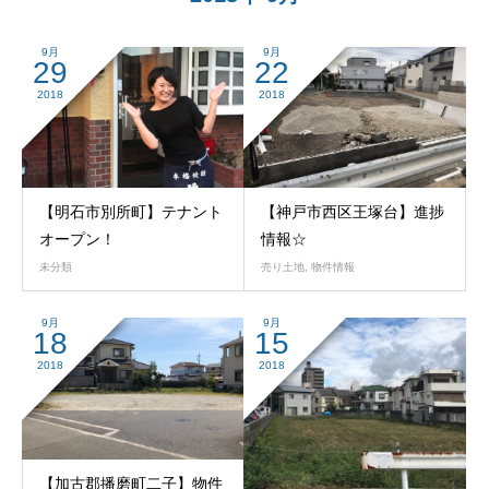
9月
9月
29
22
2018
2018
【明石市別所町】テナント
【神戸市西区王塚台】進捗
オープン！
情報☆
未分類
売り土地
,
物件情報
9月
9月
18
15
2018
2018
【加古郡播磨町二子】物件